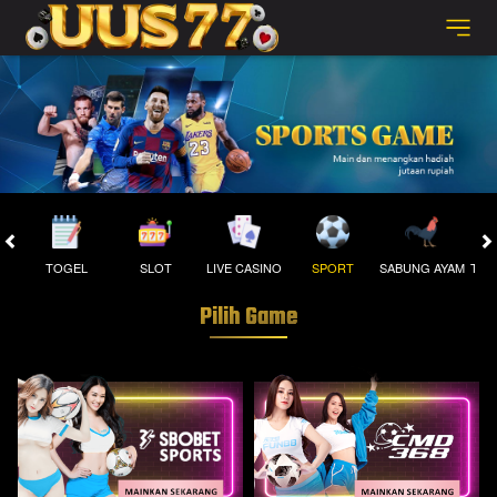
TOGEL
SLOT
LIVE CASINO
SPORT
SABUNG AYAM
TEM
Pilih Game