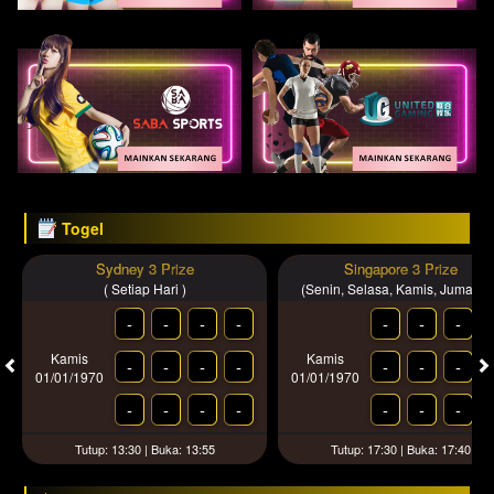
Togel
Sydney 3 Prize
Singapore 3 Prize
( Setiap Hari )
(Senin, Selasa, Kamis, Jumat Of
-
-
-
-
-
-
-
Kamis
Kamis
-
-
-
-
-
-
-
01/01/1970
01/01/1970
-
-
-
-
-
-
-
Tutup: 13:30 | Buka: 13:55
Tutup: 17:30 | Buka: 17:40