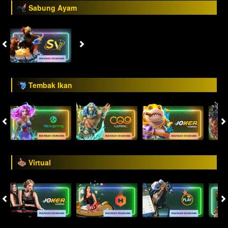
Sabung Ayam
Tembak Ikan
Virtual