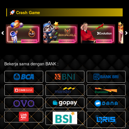
Crash Game
Bekerja sama dengan BANK :