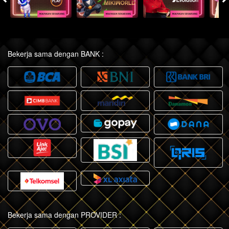
Bekerja sama dengan BANK :
Bekerja sama dengan PROVIDER :