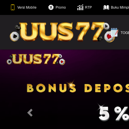
Versi Mobile
Promo
RTP
Buku Mimp
TOG
Previous