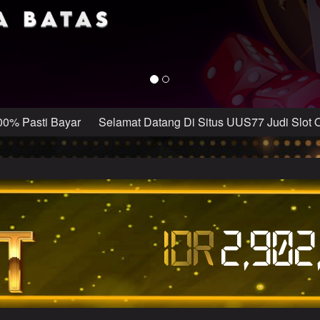
sti Bayar
Selamat Datang Di Situs UUS77 Judi Slot Online
IDR
2,902