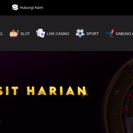
i
Hubungi Kami
EL
SLOT
LIVE CASINO
SPORT
SABUNG 