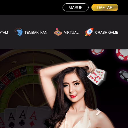
MASUK
DAFTAR
AYAM
TEMBAK IKAN
VIRTUAL
CRASH GAME
Next