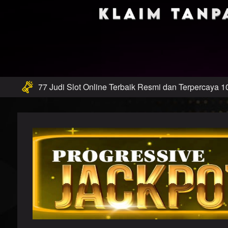
UUS77 Judi Slot Online Terbaik Resmi dan Terpercaya 100% Pa