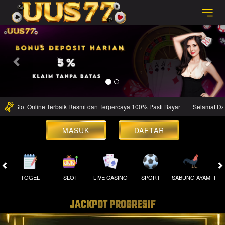
Previous
Nex
di Slot Online Terbaik Resmi dan Terpercaya 100% Pasti Bayar
Selamat Datan
MASUK
DAFTAR
TOGEL
SLOT
LIVE CASINO
SPORT
SABUNG AYAM
TEM
JACKPOT PROGRESIF