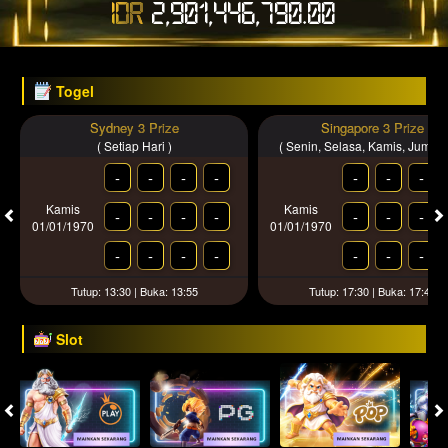
IDR
2,901,446,795.45
Togel
Sydney 3 Prize
Singapore 3 Prize
( Setiap Hari )
( Senin, Selasa, Kamis, Jumat O
-
-
-
-
-
-
-
Kamis
Kamis
-
-
-
-
-
-
-
01/01/1970
01/01/1970
-
-
-
-
-
-
-
Tutup: 13:30 | Buka: 13:55
Tutup: 17:30 | Buka: 17:40
Slot